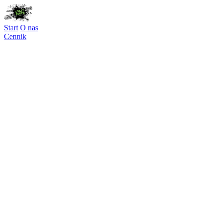
Start
O nas
Cennik